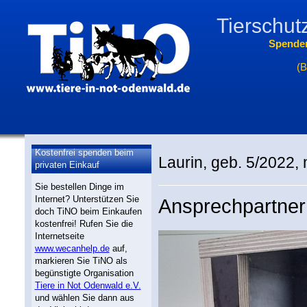
Tierschut
Spende
(B
Kostenfrei spenden beim
Laurin, geb. 5/2022, m
privaten Einkauf
Sie bestellen Dinge im
Internet? Unterstützen Sie
Ansprechpartner 
doch TiNO beim Einkaufen
kostenfrei! Rufen Sie die
Internetseite
www.wecanhelp.de
auf,
markieren Sie TiNO als
begünstigte Organisation
Tiere in Not Odenwald e.V.
und wählen Sie dann aus