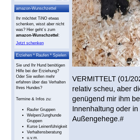
amazon-Wunschzettel
Ihr möchtet TiNO etwas
schenken, wisst aber nicht
was? Hier geht´s zum
amazon-Wunschzettel
:
Jetzt schenken
Erziehen * Raufen * Spielen
Sie und Ihr Hund benötigen
Hilfe bei der Erziehung?
Oder Sie wollen mehr
VERMITTELT (01/2023
erfahren über das Verhalten
relativ scheu, aber 
Ihres Hundes?
genügend mir ihm bes
Termine & Infos zu:
Innenhaltung oder in
Raufer Gruppen
Welpen/Junghunde
Außengehege.#
Gruppen
Kurse Leinenführigkeit
Verhaltensberatung
u.v.m.