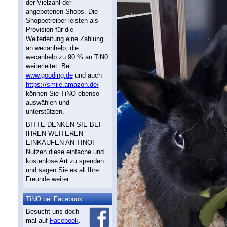
der Vielzahl der
angebotenen Shops. Die
Shopbetreiber leisten als
Provision für die
Weiterleitung eine Zahlung
an wecanhelp, die
wecanhelp zu 90 % an TiN0
weiterleitet. Bei
www.gooding.de
und auch
https://smile.amazon.de/
können Sie TiNO ebenso
auswählen und
unterstützen.
BITTE DENKEN SIE BEI
IHREN WEITEREN
EINKÄUFEN AN TINO!
Nutzen diese einfache und
kostenlose Art zu spenden
und sagen Sie es all Ihre
Freunde weiter.
TiNO bei Facebook
Besucht uns doch
mal auf
Facebook
.