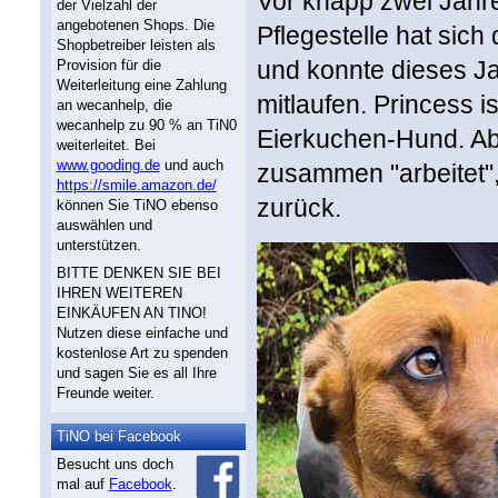
Vor knapp zwei Jahre
der Vielzahl der
angebotenen Shops. Die
Pflegestelle hat sich
Shopbetreiber leisten als
und konnte dieses J
Provision für die
Weiterleitung eine Zahlung
mitlaufen. Princess i
an wecanhelp, die
wecanhelp zu 90 % an TiN0
Eierkuchen-Hund. Abe
weiterleitet. Bei
www.gooding.de
und auch
zusammen "arbeitet",
https://smile.amazon.de/
zurück.
können Sie TiNO ebenso
auswählen und
unterstützen.
BITTE DENKEN SIE BEI
IHREN WEITEREN
EINKÄUFEN AN TINO!
Nutzen diese einfache und
kostenlose Art zu spenden
und sagen Sie es all Ihre
Freunde weiter.
TiNO bei Facebook
Besucht uns doch
mal auf
Facebook
.