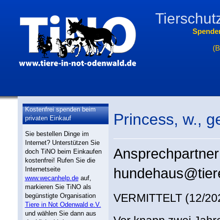
Tierschut
Spende
(B
Kostenfrei spenden beim
Princess, w., 
privaten Einkauf
Sie bestellen Dinge im
Internet? Unterstützen Sie
Ansprechpartner
doch TiNO beim Einkaufen
kostenfrei! Rufen Sie die
Internetseite
hundehaus@tiere
www.wecanhelp.de
auf,
markieren Sie TiNO als
VERMITTELT (12/20
begünstigte Organisation
Tiere in Not Odenwald e.V.
und wählen Sie dann aus