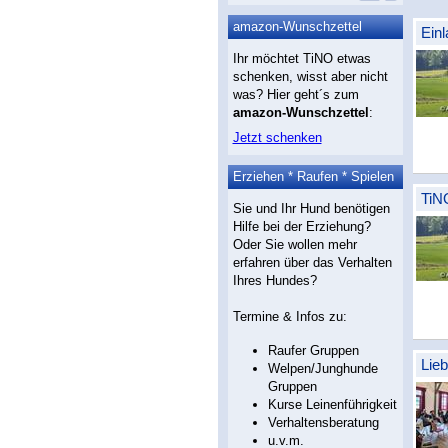
amazon-Wunschzettel
Ein
Ihr möchtet TiNO etwas
schenken, wisst aber nicht
was? Hier geht´s zum
amazon-Wunschzettel
:
Jetzt schenken
Erziehen * Raufen * Spielen
TiN
Sie und Ihr Hund benötigen
Hilfe bei der Erziehung?
Oder Sie wollen mehr
erfahren über das Verhalten
Ihres Hundes?
Termine & Infos zu:
Raufer Gruppen
Lie
Welpen/Junghunde
Gruppen
Kurse Leinenführigkeit
Verhaltensberatung
u.v.m.