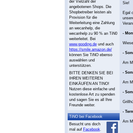
der Vielzahl der
Sie!
angebotenen Shops. Die
Shopbetreiber leisten als
Egal o
Provision für die
unsere
Weiterleitung eine Zahlung
Veran
an wecanhelp, die
- Mon
wecanhelp zu 90 % an TiN0
weiterleitet. Bei
Wiese
www.gooding.de
und auch
https://smile.amazon.de/
- Son
können Sie TiNO ebenso
auswählen und
Am Mo
unterstützen.
- Son
BITTE DENKEN SIE BEI
IHREN WEITEREN
Am Mo
EINKÄUFEN AN TINO!
Nutzen diese einfache und
- Son
kostenlose Art zu spenden
und sagen Sie es all Ihre
Grill
Freunde weiter.
- Ter
TiNO bei Facebook
Am Mo
Besucht uns doch
mal auf
Facebook
.