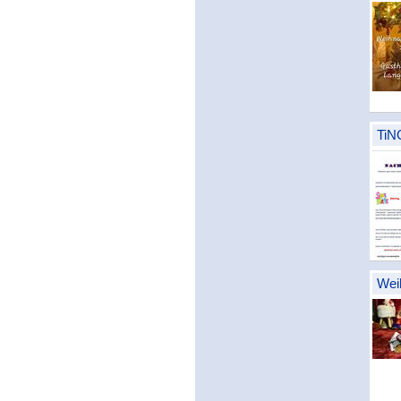
TiN
Wei