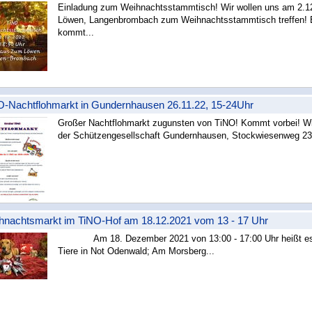
Einladung zum Weihnachtsstammtisch! Wir wollen uns am 2.1
Löwen, Langenbrombach zum Weihnachtsstammtisch treffen! E
kommt...
weiterlesen »
O-Nachtflohmarkt in Gundernhausen 26.11.22, 15-24Uhr
Großer Nachtflohmarkt zugunsten von TiNO! Kommt vorbei! Wi
der Schützengesellschaft Gundernhausen, Stockwiesenweg 23 
weiterlesen »
hnachtsmarkt im TiNO-Hof am 18.12.2021 vom 13 - 17 Uhr
Am 18. Dezember 2021 von 13:00 - 17:00 Uhr heißt es w
Tiere in Not Odenwald; Am Morsberg...
weiterlesen »