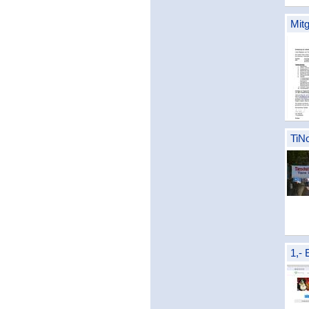
Mit
TiN
1,-