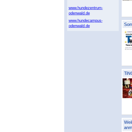
www.hundezentrum-
odenwald.de
www.hundecampus-
Som
odenwald.de
TiN
Wei
anm