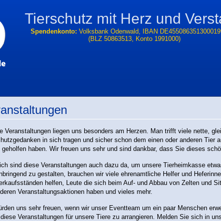
Tierschutz mit Herz und Vers
Spendenkonto:
Volksbank Odenwald, IBAN DE455086351300019
(BLZ 50863513, Konto 1991000)
anstaltungen
e Veranstaltungen liegen uns besonders am Herzen. Man trifft viele nette, gl
chutzgedanken in sich tragen und sicher schon dem einen oder anderen Tier 
 geholfen haben. Wir freuen uns sehr und sind dankbar, dass Sie dieses schö
lich sind diese Veranstaltungen auch dazu da, um unsere Tierheimkasse etwa
nbringend zu gestalten, brauchen wir viele ehrenamtliche Helfer und Heferin
erkaufsständen helfen, Leute die sich beim Auf- und Abbau von Zelten und Sit
deren Veranstaltungsaktionen haben und vieles mehr.
ürden uns sehr freuen, wenn wir unser Eventteam um ein paar Menschen erw
diese Veranstaltungen für unsere Tiere zu arrangieren. Melden Sie sich in un